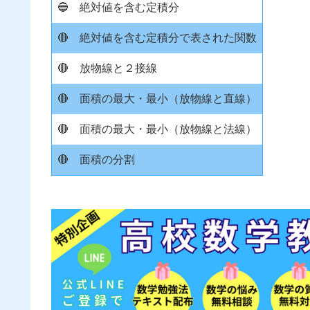
🔵
絶対値を含む定積分
🔴
絶対値を含む定積分で表された関数
🔴
放物線と２接線
🔴
面積の最大・最小（放物線と直線）
🔴
面積の最大・最小（放物線と法線）
🔴
面積の分割