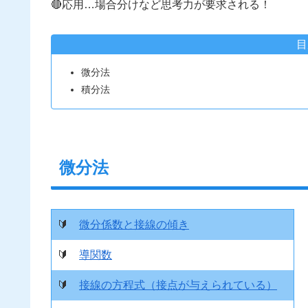
🔴応用…場合分けなど思考力が要求される！
目
微分法
積分法
微分法
🔰
微分係数と接線の傾き
🔰
導関数
🔰
接線の方程式（接点が与えられている）