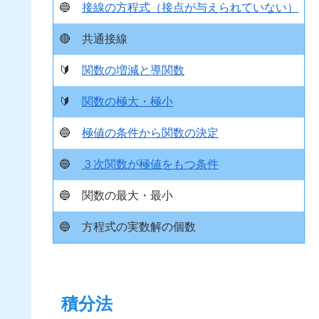
🔵
接線の方程式（接点が与えられていない）
🔴
共通接線
🔰
関数の増減と導関数
🔰
関数の極大・極小
🔵
極値の条件から関数の決定
🔵
３次関数が極値をもつ条件
🔵
関数の最大・最小
🔵
方程式の実数解の個数
積分法