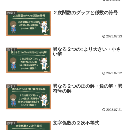
２次関数のグラフと係数の符号
数学Ⅰ
2023.07.23
異なる２つの○より大きい・小さ
数学Ⅰ
い解
2023.07.22
異なる２つの正の解・負の解・異
数学Ⅰ
符号の解
2023.07.21
文字係数の２次不等式
数学Ⅰ