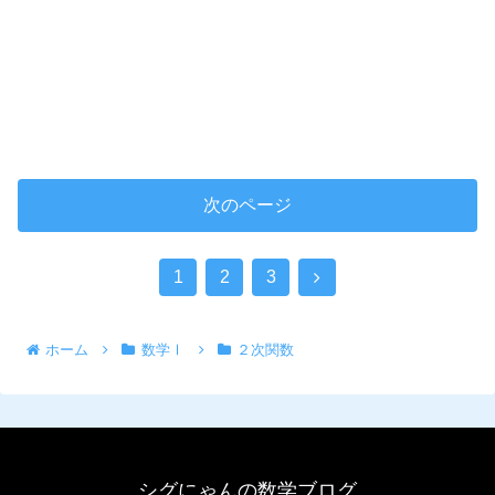
次のページ
1
2
3
ホーム
数学Ⅰ
２次関数
シグにゃんの数学ブログ