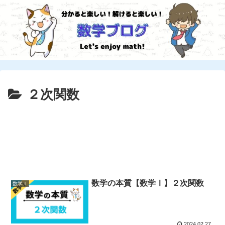
２次関数
数学の本質【数学Ⅰ】２次関数
数学Ⅰ
2024.02.27