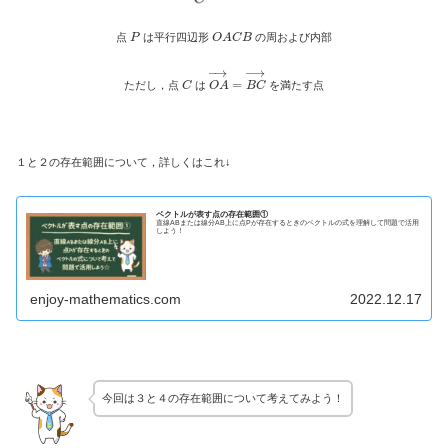
P
O
A
C
B
点
は平行四辺形
の周および内部
C
O
A
→
=
B
C
→
ただし，点
は
を満たす点
１と２の存在範囲について，詳しくはこれ↓
ベクトルが表す点の存在範囲①
直線ABまたは線分AB上に点Pが存在するときのベクトルの式を理解して問題で活用
しよう！
enjoy-mathematics.com
2022.12.17
今回は３と４の存在範囲について考えてみよう！