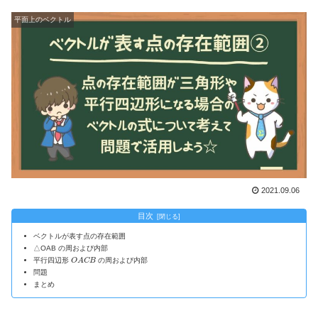
平面上のベクトル
2021.09.06
目次
ベクトルが表す点の存在範囲
△OAB の周および内部
O
A
C
B
平行四辺形
の周および内部
問題
まとめ