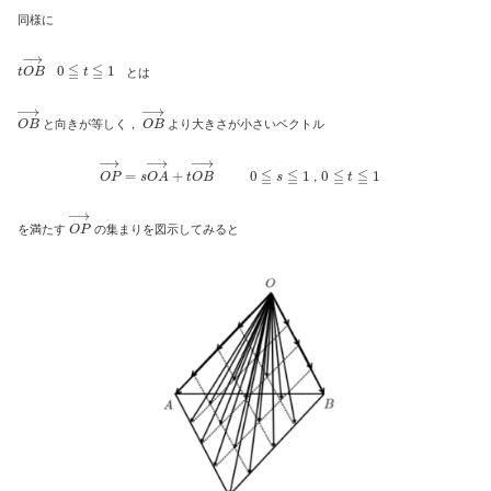
同様に
t
O
B
→
0
≦
t
≦
1
とは
O
B
→
O
B
→
と向きが等しく，
より大きさが小さいベクトル
O
P
→
=
s
O
A
→
+
t
O
B
→
0
≦
s
≦
1
，
0
≦
t
≦
1
，
O
P
→
を満たす
の集まりを図示してみると