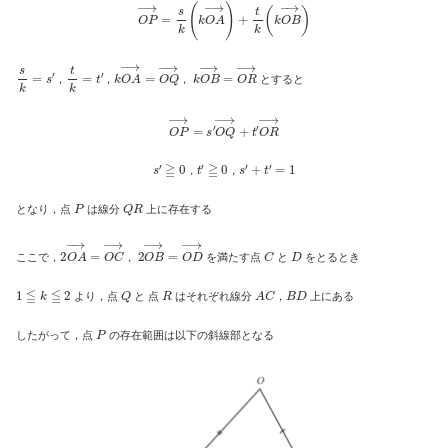
O
P
→
=
s
k
(
k
O
A
→
)
+
t
k
(
k
O
B
→
)
s
k
=
s
′
t
k
=
t
′
k
O
A
→
=
O
Q
→
k
O
B
→
=
O
R
→
，
，
，
とすると
O
P
→
=
s
′
O
Q
→
+
t
′
O
R
→
s
′
≧
0
，
t
′
≧
0
，
s
′
+
t
′
=
1
，
，
P
Q
R
となり，点
は線分
上に存在する
2
O
A
→
=
O
C
→
2
O
B
→
=
O
D
→
C
D
ここで，
，
を満たす点
と
をとるとき
1
≦
k
≦
2
Q
R
A
C
B
D
より，点
と 点
はそれぞれ線分
，
上にある
P
したがって，点
の存在範囲は以下の斜線部となる