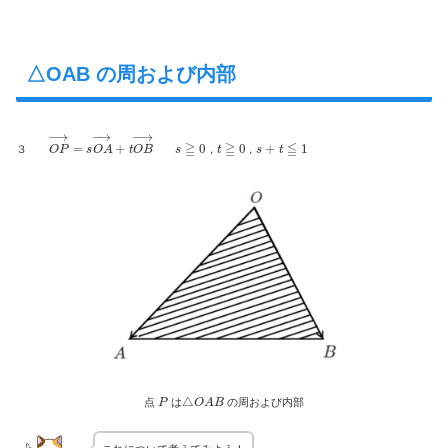
△OAB の周および内部
O
P
→
=
s
O
A
→
+
t
O
B
→
s
≧
0
，
t
≧
0
，
s
+
t
≦
1
３
，
，
P
△
O
A
B
点
は
の周および内部