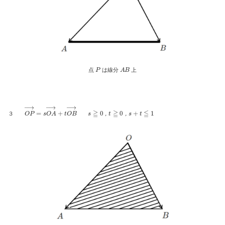
P
A
B
点
は線分
上
O
P
→
=
s
O
A
→
+
t
O
B
→
s
≧
0
，
t
≧
0
，
s
+
t
≦
1
３
，
，