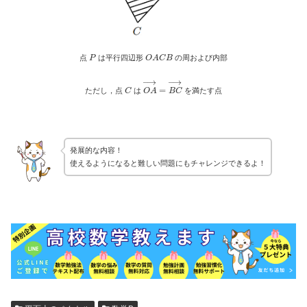
P
O
A
C
B
点
は平行四辺形
の周および内部
C
O
A
→
=
B
C
→
ただし，点
は
を満たす点
発展的な内容！
使えるようになると難しい問題にもチャレンジできるよ！