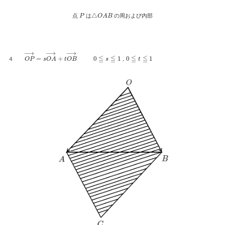
P
△
O
A
B
点
は
の周および内部
O
P
→
=
s
O
A
→
+
t
O
B
→
0
≦
s
≦
1
，
0
≦
t
≦
1
４
，