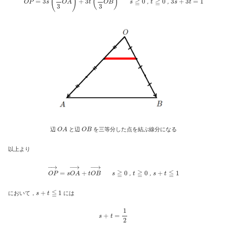
，
，
O
A
O
B
辺
と辺
を三等分した点を結ぶ線分になる
以上より
O
P
→
=
s
O
A
→
+
t
O
B
→
s
≧
0
，
t
≧
0
，
s
+
t
≦
1
，
，
s
+
t
≦
1
において，
には
s
+
t
=
1
2