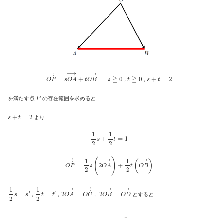
O
P
→
=
s
O
A
→
+
t
O
B
→
s
≧
0
，
t
≧
0
，
s
+
t
=
2
，
，
P
を満たす点
の存在範囲を求めると
s
+
t
=
2
より
1
2
s
+
1
2
t
=
1
O
P
→
=
1
2
s
(
2
O
A
→
)
+
1
2
t
(
O
B
→
)
1
2
s
=
s
′
1
2
t
=
t
′
2
O
A
→
=
O
C
→
2
O
B
→
=
O
D
→
，
，
，
とすると