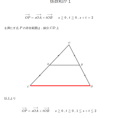
O
P
→
=
s
O
A
→
+
t
O
B
→
s
≧
0
，
t
≧
0
，
s
+
t
=
2
，
，
P
C
D
を満たす点
の存在範囲は，線分
上
以上より
O
P
→
=
s
O
A
→
+
t
O
B
→
s
≧
0
，
t
≧
0
，
1
≦
s
+
t
≦
2
，
，