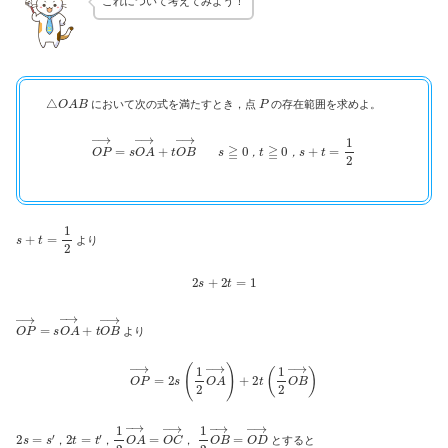
これについて考えてみよう！
△
O
A
B
P
において次の式を満たすとき，点
の存在範囲を求めよ。
O
P
→
=
B
s
O
→
A
→
+
t
O
s
≧
0
，
t
≧
0
，
s
+
t
=
1
2
，
，
s
+
t
=
1
2
より
2
s
+
2
t
=
1
O
P
→
=
s
O
A
→
+
t
O
B
→
より
O
P
→
=
2
s
(
1
2
O
A
→
)
+
2
t
(
1
2
O
B
→
)
2
s
=
s
′
2
t
=
t
′
1
2
O
A
→
=
O
C
→
1
2
O
B
→
=
O
D
→
，
，
，
とすると