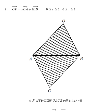
O
P
→
=
s
O
A
→
+
t
O
B
→
0
≦
s
≦
1
，
0
≦
t
≦
1
４
，
P
O
A
C
B
点
は平行四辺形
の周および内部
C
O
A
→
=
B
C
→