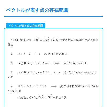
ベクトルが表す点の存在範囲
ベクトルが表す点の存在範囲
△
O
A
B
O
P
→
=
s
O
A
→
+
t
O
B
→
P
において，
で表されるときの点
の存在範
囲は
s
+
t
=
1
⟺
P
A
B
１
点
は直線
上
s
≧
0
，
t
≧
0
，
s
+
t
=
1
⟺
P
A
B
２
点
は線分
上
，
，
s
≧
0
，
t
≧
0
，
s
+
t
≦
1
⟺
P
△
O
A
B
３
点
は
の周および
，
，
内部
0
≦
s
≦
1
，
0
≦
t
≦
1
⟺
P
O
A
C
B
４
点
は平行四辺形
の周
，
および内部
C
O
A
→
=
B
C
→
ただし，点
は
を満たす点