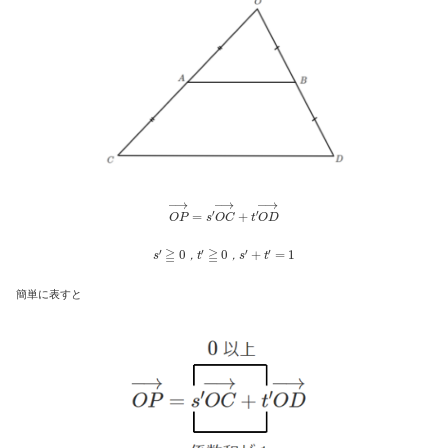
O
P
→
=
s
′
O
C
→
+
t
′
O
D
→
s
′
≧
0
，
t
′
≧
0
，
s
′
+
t
′
=
1
，
，
簡単に表すと