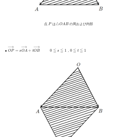
P
△
O
A
B
点
は
の周および内部
O
P
→
=
s
O
A
→
+
t
O
B
→
0
≦
s
≦
1
，
0
≦
t
≦
1
●
，