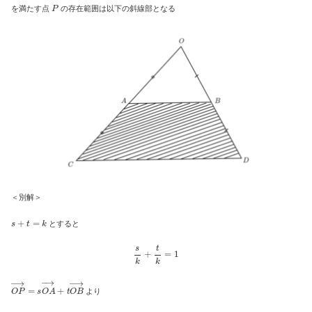
P
を満たす点
の存在範囲は以下の斜線部となる
＜別解＞
s
+
t
=
k
とすると
s
k
+
t
k
=
1
O
P
→
=
s
O
A
→
+
t
O
B
→
より