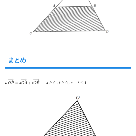
まとめ
O
P
→
=
s
O
A
→
+
t
O
B
→
s
≧
0
，
t
≧
0
，
s
+
t
≦
1
●
，
，