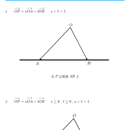
O
P
→
=
s
O
A
→
+
t
O
B
→
s
+
t
=
1
１
P
A
B
点
は直線
上
O
P
→
=
s
O
A
→
+
t
O
B
→
s
≧
0
，
t
≧
0
，
s
+
t
=
1
２
，
，