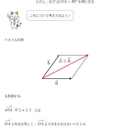
ただし，点
は
を満たす点
これについて考えてみよう！
ベクトルの和
を利用する
s
O
A
→
0
≦
s
≦
1
とは
O
A
→
O
A
→
と向きが等しく，
より大きさが小さいベクトル