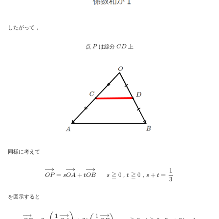
したがって，
P
C
D
点
は線分
上
同様に考えて
O
P
→
=
s
O
A
→
+
t
O
B
→
s
≧
0
，
t
≧
0
，
s
+
t
=
1
3
，
，
を図示すると
O
P
→
=
3
s
(
1
3
O
A
→
)
+
3
t
(
1
3
O
B
→
)
s
≧
0
，
t
≧
0
，
3
s
+
3
t
=
1