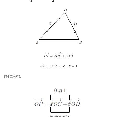
O
P
→
=
s
′
O
C
→
+
t
′
O
D
→
s
′
≧
0
，
t
′
≧
0
，
s
′
+
t
′
=
1
，
，
簡単に表すと