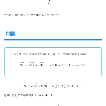
P
平行四辺形の内部に点
が集まることが分かる
問題
△
O
A
B
P
において次の式を満たすとき，点
の存在範囲を求めよ。
O
P
→
=
B
s
O
→
A
→
+
t
O
s
≧
0
，
t
≧
0
，
1
≦
s
+
t
≦
2
，
，
O
P
→
=
s
O
A
→
+
t
O
B
→
s
≧
0
，
t
≧
0
，
s
+
t
=
1
，
，
P
A
B
を満たす点
の存在範囲は，線分
上