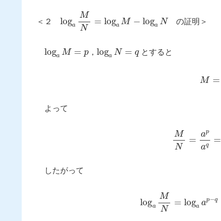
log
a
M
N
=
log
a
M
−
log
a
N
＜２
の証明＞
log
a
M
=
p
log
a
N
=
q
，
とすると
M
=
a
よって
M
N
=
a
p
a
q
=
したがって
log
a
M
N
=
log
a
a
p
−
q