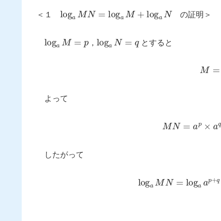
log
a
M
N
=
log
a
M
+
log
a
N
＜１
の証明＞
log
a
M
=
p
log
a
N
=
q
，
とすると
M
=
a
よって
M
N
=
a
p
×
a
q
=
a
したがって
log
a
M
N
=
log
a
a
p
+
q