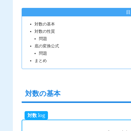
目
対数の基本
対数の性質
問題
底の変換公式
問題
まとめ
対数の基本
log
対数
a
>
0
a
≠
1