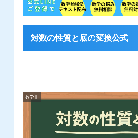
対数の性質と底の変換公式
数学Ⅱ