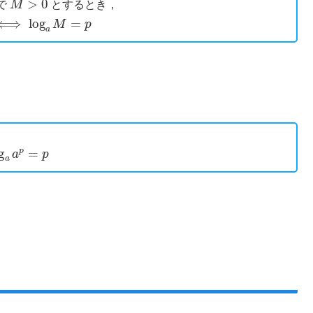
で
とするとき，
log
a
M
=
p
g
a
a
p
=
p