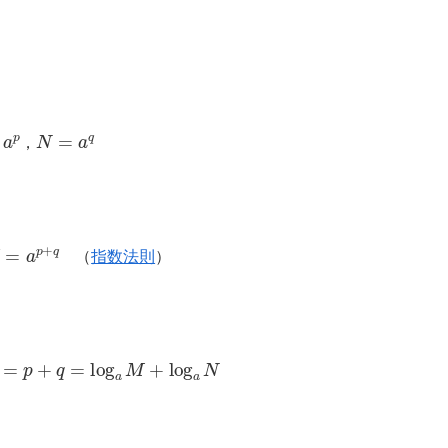
p
N
=
a
q
，
p
+
q
（
指数法則
）
=
p
+
q
=
log
a
M
+
log
a
N