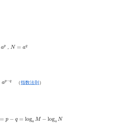
p
N
=
a
q
，
a
p
−
q
（
指数法則
）
=
p
−
q
=
log
a
M
−
log
a
N