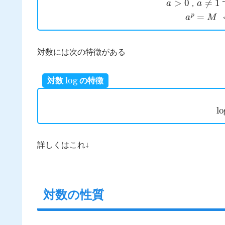
，
a
p
=
M
⟺
対数には次の特徴がある
log
対数
の特徴
lo
詳しくはこれ↓
対数の性質