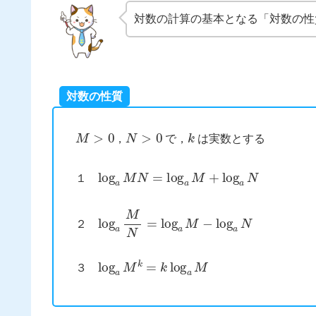
対数の計算の基本となる「対数の性
対数の性質
M
>
0
N
>
0
k
，
で，
は実数とする
log
a
M
N
=
log
a
M
+
log
a
N
１
log
a
M
N
=
log
a
M
−
log
a
N
２
log
a
M
k
=
k
log
a
M
３