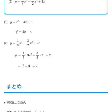
(2)
y
=
x
2
−
4
x
+
3
(1)
y
′
=
2
x
−
4
y
=
1
3
x
3
−
3
2
x
2
+
2
x
(2)
y
′
=
1
3
⋅
3
x
2
−
3
2
⋅
2
x
+
2
=
x
2
−
3
x
+
2
まとめ
● 導関数の定義式
f
(
x
)
f
′
(
x
)