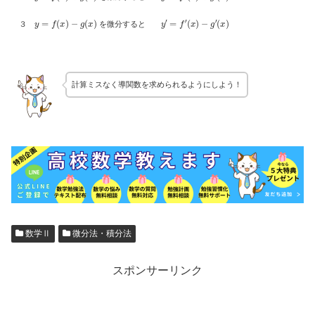
y
=
f
(
x
)
−
g
(
x
)
y
′
=
f
′
(
x
)
−
g
′
(
x
)
３
を微分すると
計算ミスなく導関数を求められるようにしよう！
数学Ⅱ
微分法・積分法
スポンサーリンク