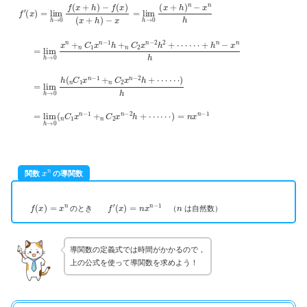
f
−
′
(
x
x
=
)
=
lim
lim
h
h
→
→
0
0
(
x
f
(
+
x
h
+
)
h
n
)
−
−
x
f
(
n
x
h
)
(
x
+
h
)
=
lim
h
→
0
x
n
+
n
C
1
x
n
−
1
h
+
n
C
2
x
n
−
2
h
2
+
⋯
⋯
+
h
n
−
x
n
h
=
⋯
lim
⋯
h
)
h
→
0
h
(
n
C
1
x
n
−
1
+
n
C
2
x
n
−
2
h
+
=
⋯
lim
⋯
h
)
=
→
n
0
x
(
n
n
−
C
1
1
x
n
−
1
+
n
C
2
x
n
−
2
h
+
x
n
関数
の導関数
f
(
x
)
=
x
n
f
′
(
x
)
=
n
x
n
−
1
n
のとき
（
は自然数）
導関数の定義式では時間がかかるので，
上の公式を使って導関数を求めよう！