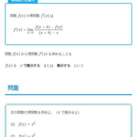
導関数の定義式
f
(
x
)
f
′
(
x
)
関数
の導関数
は
f
(
′
x
(
x
+
)
h
=
)
lim
−
x
h
→
0
f
(
x
+
h
)
−
f
(
x
)
f
(
x
)
f
′
(
x
)
関数
から導関数
を求めることを
f
(
x
)
x
を
で微分する
または
微分する
という
問題
x
次の関数の導関数を求めよ。（
で微分せよ）
f
(
x
)
=
x
2
(1)
f
(
x
)
=
x
3
(2)