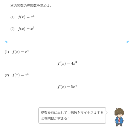
次の関数の導関数を求めよ。
f
(
x
)
=
x
4
(1)
f
(
x
)
=
x
5
(2)
f
(
x
)
=
x
4
(1)
f
′
(
x
)
=
4
x
3
f
(
x
)
=
x
5
(2)
f
′
(
x
)
=
5
x
4
指数を前に出して，指数をマイナス１する
と導関数が求まる！