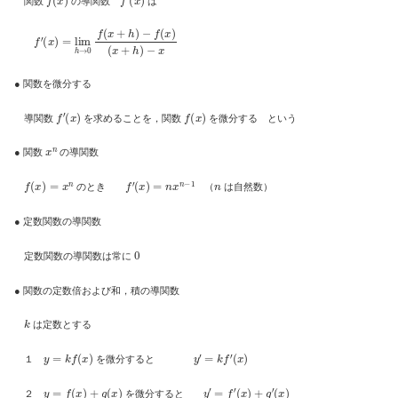
関数
の導関数
は
f
(
′
x
(
x
+
)
h
=
)
lim
−
x
h
→
0
f
(
x
+
h
)
−
f
(
x
)
● 関数を微分する
f
′
(
x
)
f
(
x
)
導関数
を求めることを，関数
を微分する という
x
n
● 関数
の導関数
f
(
x
)
=
x
n
f
′
(
x
)
=
n
x
n
−
1
n
のとき
（
は自然数）
● 定数関数の導関数
0
定数関数の導関数は常に
● 関数の定数倍および和，積の導関数
k
は定数とする
y
=
k
f
(
x
)
y
′
=
k
f
′
(
x
)
１
を微分すると
y
=
f
(
x
)
+
g
(
x
)
y
′
=
f
′
(
x
)
+
g
′
(
x
)
２
を微分すると