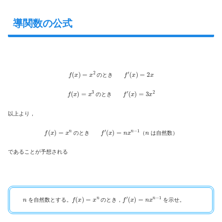
導関数の公式
f
(
x
)
=
x
2
f
′
(
x
)
=
2
x
のとき
f
(
x
)
=
x
3
f
′
(
x
)
=
3
x
2
のとき
以上より，
f
(
x
)
=
x
n
f
′
(
x
)
=
n
x
n
−
1
n
のとき
（
は自然数）
であることが予想される
n
f
(
x
)
=
x
n
f
′
(
x
)
=
n
x
n
−
1
を自然数とする。
のとき，
を示せ。