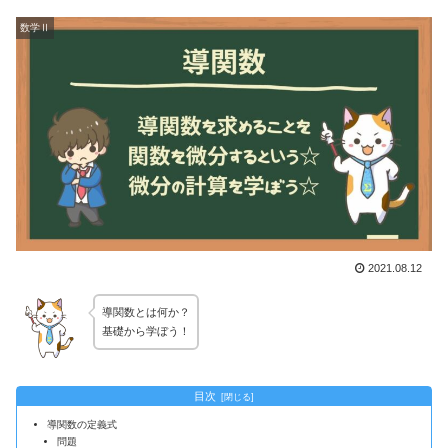
数学Ⅱ
2021.08.12
導関数とは何か？
基礎から学ぼう！
目次
導関数の定義式
問題