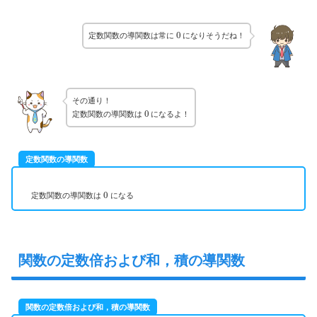
0
定数関数の導関数は常に
になりそうだね！
その通り！
0
定数関数の導関数は
になるよ！
定数関数の導関数
0
定数関数の導関数は
になる
関数の定数倍および和，積の導関数
関数の定数倍および和，積の導関数