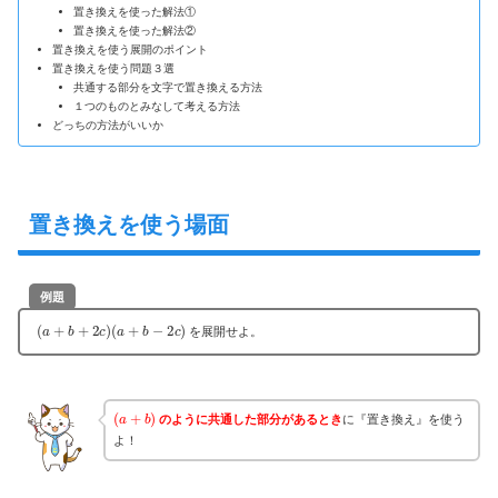
置き換えを使った解法①
置き換えを使った解法②
置き換えを使う展開のポイント
置き換えを使う問題３選
共通する部分を文字で置き換える方法
１つのものとみなして考える方法
どっちの方法がいいか
置き換えを使う場面
例題
(
a
+
b
+
2
c
)
(
a
+
b
−
2
c
)
を展開せよ。
(
a
+
b
)
のように共通した部分があるとき
に『置き換え』を使う
よ！