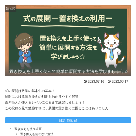
数と式
置き換えを上手く使って簡単に展開する方法を学びましょう☆
2023.07.16
2022.08.17
式の展開は数学の基本中の基本！
展開における置き換えの利用をわかりやすく解説！
置き換えが使えるレベルになるまで練習しましょう！
この投稿を見て勉強すれば，展開の置き換えに困ることはありません！
目次
置き換えを使う場面
置き換えを使わない解法