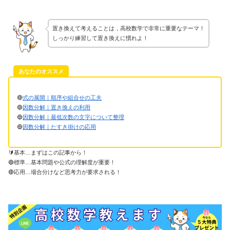
置き換えて考えることは，高校数学で非常に重要なテーマ！
しっかり練習して置き換えに慣れよ！
あなたのオススメ
🔴
式の展開｜順序や組合せの工夫
🔵
因数分解｜置き換えの利用
🔵
因数分解｜最低次数の文字について整理
🔵
因数分解｜たすき掛けの応用
🔰基本…まずはこの記事から！
🔵標準…基本問題や公式の理解度が重要！
🔴応用…場合分けなど思考力が要求される！