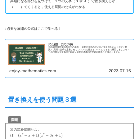
共通になる部分を見つけて，１つの文字（
や
）で置き換えるか，
（ ）でくくると，使える展開の公式がわかる
↓必要な展開の公式はここで学べる！
式の展開 公式の利用
式の展開は数学の基本中の基本！ 展開の公式の使い方と覚え方をわかりやすく解
説！ 展開の公式を定着させて，いつでも使えるレベルになるまで練習しましょう！
この投稿を見て勉強すれば，展開の基本的な問題に困ることはありません！
enjoy-mathematics.com
2023.07.16
置き換えを使う問題３選
問題
次の式を展開せよ。
(
x
2
−
x
+
1
)
(
x
2
−
3
x
+
1
)
(1)
(
2
x
+
y
−
z
)
(
2
x
−
y
+
z
)