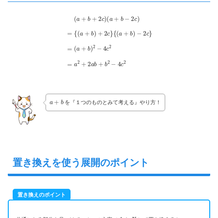
(
a
+
b
+
2
c
)
(
a
+
b
−
2
c
)
=
{
(
a
+
b
)
+
2
c
}
{
(
a
+
b
)
−
2
c
}
=
(
a
+
b
)
2
−
4
c
2
=
a
2
+
2
a
b
+
b
2
−
4
c
2
a
+
b
を『１つのものとみて考える』やり方！
置き換えを使う展開のポイント
置き換えのポイント
A
X