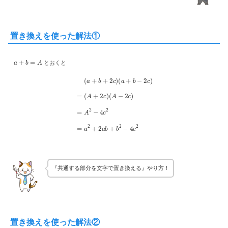
置き換えを使った解法①
a
+
b
=
A
とおくと
(
a
+
b
+
2
c
)
(
a
+
b
−
2
c
)
=
(
A
+
2
c
)
(
A
−
2
c
)
=
A
2
−
4
c
2
=
a
2
+
2
a
b
+
b
2
−
4
c
2
『共通する部分を文字で置き換える』やり方！
置き換えを使った解法②