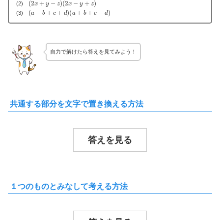
(2)
(
a
−
b
+
c
+
d
)
(
a
+
b
+
c
−
d
)
(3)
自力で解けたら答えを見てみよう！
共通する部分を文字で置き換える方法
答えを見る
１つのものとみなして考える方法