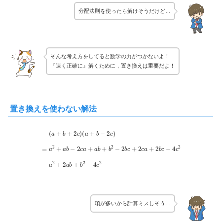
分配法則を使ったら解けそうだけど…
そんな考え方をしてると数学の力がつかないよ！
『速く正確に』解くために，置き換えは重要だよ！
置き換えを使わない解法
(
a
+
b
−
2
c
)
=
a
2
+
a
b
−
2
c
a
+
a
b
+
b
2
(
−
a
2
+
b
b
c
+
+
2
2
c
c
)
a
+
2
b
c
−
4
c
2
=
a
2
+
2
a
b
+
b
2
−
4
c
2
項が多いから計算ミスしそう…