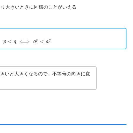
り大きいときに同様のことがいえる
p
<
q
⟺
a
p
<
a
q
，
きいと大きくなるので，不等号の向きに変