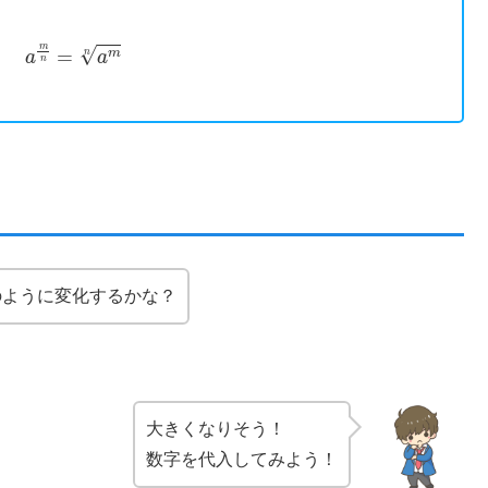
a
m
n
=
a
m
n
のように変化するかな？
大きくなりそう！
数字を代入してみよう！