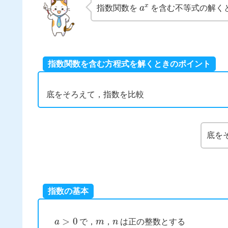
a
x
指数関数を
を含む不等式の解く
指数関数を含む方程式を解くときのポイント
底をそろえて，指数を比較
底を
指数の基本
a
>
0
m
n
で，
，
は正の整数とする