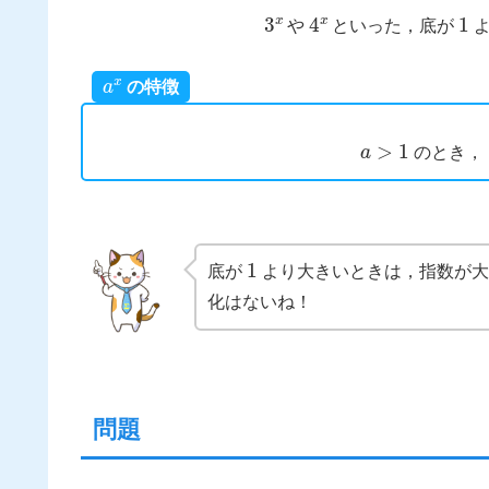
3
x
4
x
1
や
といった，底が
よ
a
x
の特徴
a
>
1
のとき
1
底が
より大きいときは，指数が大
化はないね！
問題