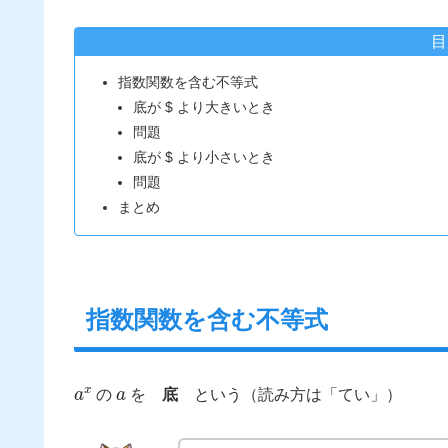
目
指数関数を含む不等式
底が $ より大きいとき
問題
底が $ より小さいとき
問題
まとめ
指数関数を含む不等式
a
x
a
の
を
底
という（読み方は「てい」）