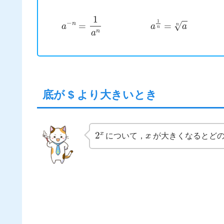
a
−
n
=
1
a
n
a
1
n
=
a
n
底が $ より大きいとき
2
x
x
について，
が大きくなるとど