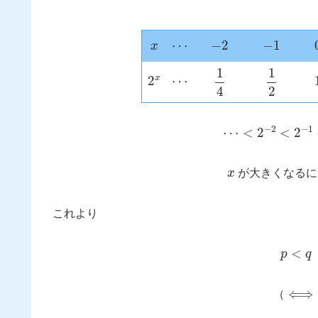
x
⋯
−
2
−
1
2
x
⋯
1
4
1
2
⋯
<
2
−
2
<
2
−
1
<
2
x
が大きくなるに
これより
p
<
q
⟺
（