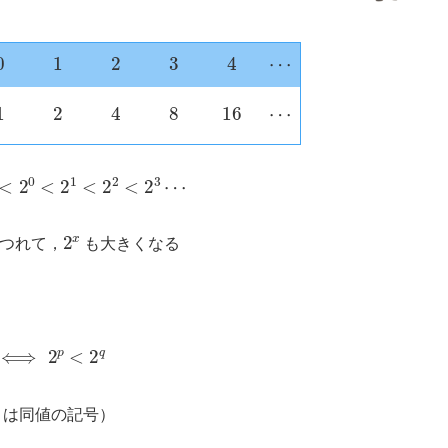
0
1
2
3
4
⋯
1
2
4
8
16
⋯
0
<
2
1
<
2
2
<
2
3
⋯
2
x
つれて，
も大きくなる
⟺
2
p
<
2
q
は同値の記号）