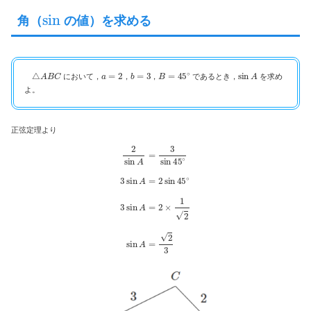
sin
角（
の値）を求める
△
A
B
C
a
=
2
b
=
3
B
=
45
∘
sin
A
において，
，
，
であるとき，
を求め
よ。
正弦定理より
2
sin
A
=
3
sin
45
∘
3
sin
A
=
2
sin
45
∘
3
sin
A
=
2
×
1
2
sin
A
=
2
3