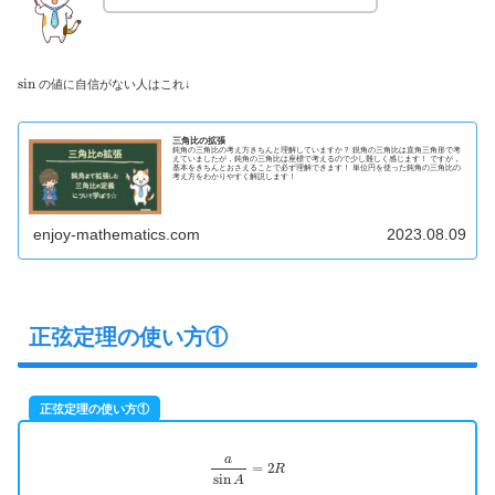
sin
の値に自信がない人はこれ↓
三角比の拡張
鈍角の三角比の考え方きちんと理解していますか？ 鋭角の三角比は直角三角形で考
えていましたが，鈍角の三角比は座標で考えるので少し難しく感じます！ ですが，
基本をきちんとおさえることで必ず理解できます！ 単位円を使った鈍角の三角比の
考え方をわかりやすく解説します！
enjoy-mathematics.com
2023.08.09
正弦定理の使い方①
正弦定理の使い方①
a
sin
A
=
2
R