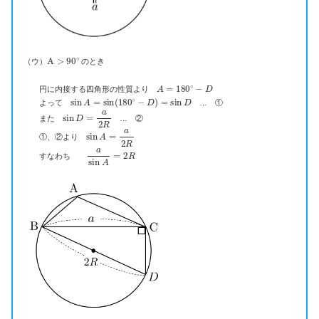
A
>
90
∘
（ウ）
のとき
A
=
180
∘
−
D
円に内接する四角形の性質より
sin
A
=
sin
(
180
∘
−
D
)
=
sin
D
よって
… ①
sin
D
=
a
2
R
また
… ②
sin
A
=
a
2
R
①、②より
a
sin
A
=
2
R
すなわち