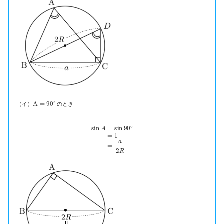
A
=
90
∘
（イ）
のとき
sin
A
=
sin
90
∘
=
1
=
a
2
R