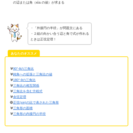
sin
の辺または角（
の値）が求まる
・「外接円の半径」が問題文にある
・２組の向かい合う辺と角で式が作れる
ときは正弦定理！
あなたのオススメ
🔰
90°-θの三角比
🔰
鈍角への拡張と三角比の値
🔰
180°‐θの三角比
🔰
三角比の相互関係
🔰
三角比を含む方程式
🔰
余弦定理
🔵
正弦(sin)の比で表された三角形
🔰
三角形の面積
🔰
三角形の内接円の半径