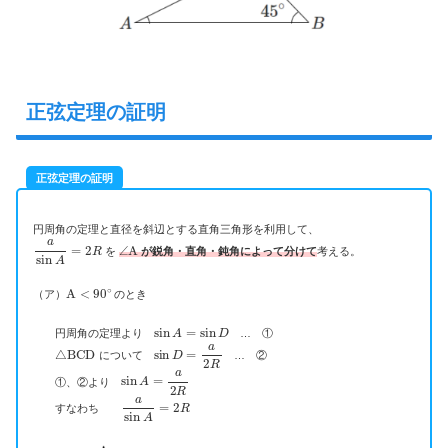
正弦定理の証明
正弦定理の証明
円周角の定理と直径を斜辺とする直角三角形を利用して、
a
sin
A
=
2
R
∠
A
を
が鋭角・直角・鈍角によって分けて
考える。
A
<
90
∘
（ア）
のとき
sin
A
=
sin
D
円周角の定理より
… ①
△
BCD
sin
D
=
a
2
R
について
… ②
sin
A
=
a
2
R
①、②より
a
sin
A
=
2
R
すなわち