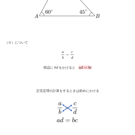
（※）について
a
b
=
c
d
b
d
a
d
=
b
c
両辺に
をかけると
正弦定理の計算をするときは斜めにかける