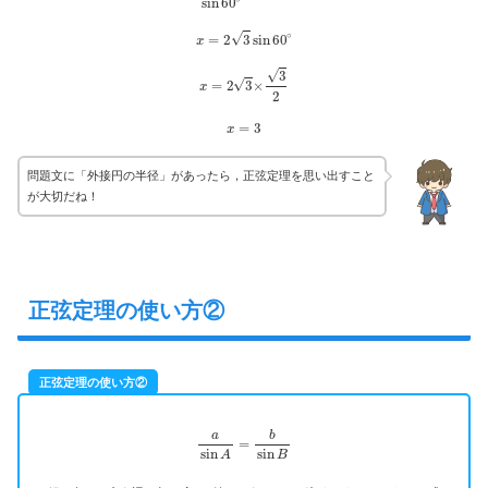
x
=
2
3
sin
60
∘
x
=
2
3
×
3
2
x
=
3
問題文に「外接円の半径」があったら，正弦定理を思い出すこと
が大切だね！
正弦定理の使い方②
正弦定理の使い方②
a
sin
A
=
b
sin
B
sin