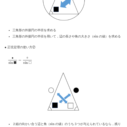
三角形の外接円の半径を求める
sin
三角形の外接円の半径を用いて，辺の長さや角の大きさ（
の値）を求める
● 正弦定理の使い方②
●
sin
■
=
○
sin
□
●
○
sin
２組の向かい合う辺と角（
の値）のうち３つが与えられているなら，残り