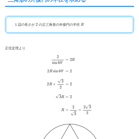
2
R
１辺の長さが
の正三角形の外接円の半径
正弦定理より
2
sin
60
∘
=
2
R
2
R
sin
60
∘
=
2
2
R
×
3
2
=
2
3
R
=
2
R
=
2
3
=
2
3
3