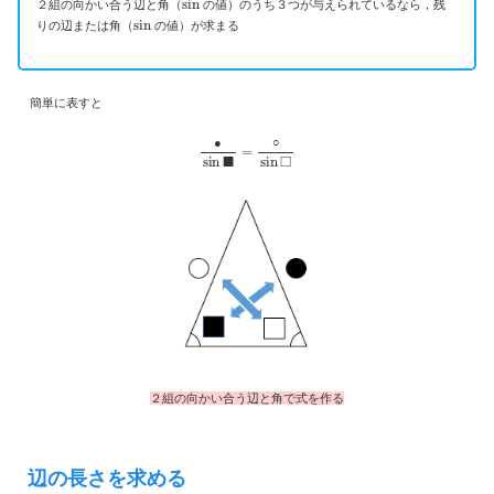
２組の向かい合う辺と角（
の値）のうち３つが与えられているなら，残
sin
りの辺または角（
の値）が求まる
簡単に表すと
●
sin
■
=
○
sin
□
●
○
２組の向かい合う辺と角で式を作る
辺の長さを求める