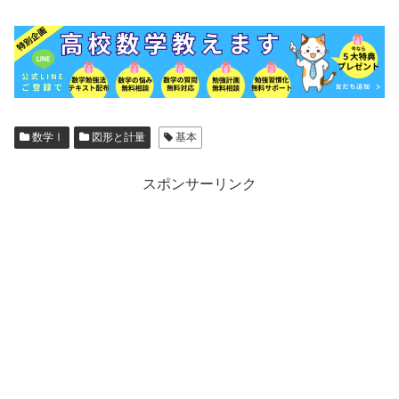
数学Ⅰ
図形と計量
基本
スポンサーリンク