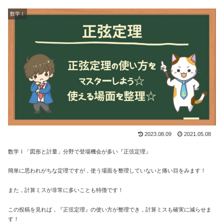
数学Ⅰ
2023.08.09
2021.05.08
数学Ⅰ「図形と計量」分野で登場機会が多い『正弦定理』
簡単に思われがちな定理ですが，使う場面を整理していないと痛い目をみます！
また，計算ミスが非常に多いことも特徴です！
この投稿を見れば，『正弦定理』の使い方が整理でき，計算ミスも確実に減らせま
す！