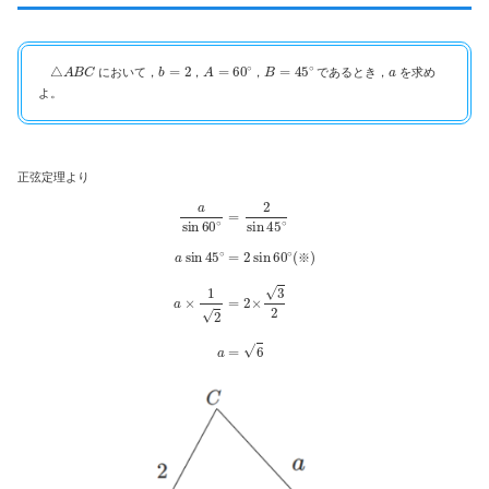
△
A
B
C
b
=
2
A
=
60
∘
B
=
45
∘
a
において，
，
，
であるとき，
を求め
よ。
正弦定理より
a
sin
60
∘
=
2
sin
45
∘
a
sin
45
∘
=
2
sin
60
∘
(
※
)
a
×
1
2
=
2
×
3
2
a
=
6
※