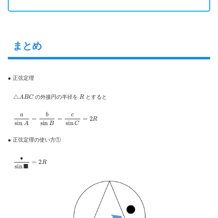
まとめ
● 正弦定理
△
A
B
C
R
の外接円の半径を
とすると
a
sin
A
=
b
sin
B
=
c
sin
C
=
2
R
● 正弦定理の使い方①
●
sin
■
=
2
R
●