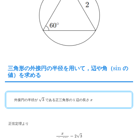
sin
三角形の外接円の半径を用いて，辺や角（
の
値）を求める
3
x
外接円の半径が
である正三角形の１辺の長さ
正弦定理より
x
sin
60
∘
=
2
3