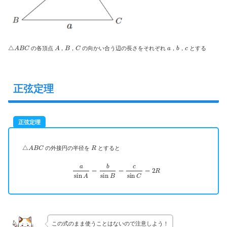
△
A
B
C
A
B
C
a
b
c
の各頂点
，
，
の向かい合う辺の長さをそれぞれ
，
，
とする
正弦定理
正弦定理
△
A
B
C
R
の外接円の半径を
とすると
a
sin
A
=
b
sin
B
=
c
sin
C
=
2
R
この式のまま使うことはないので注意しよう！