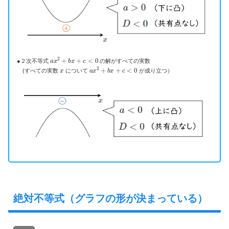
a
x
2
+
b
x
+
c
<
0
●２次不等式
の解がすべての実数
x
a
x
2
+
b
x
+
c
<
0
(すべての実数
について
が成り立つ）
絶対不等式（グラフの形が決まっている）