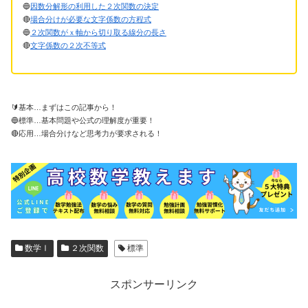
🔵
因数分解形の利用した２次関数の決定
🔴
場合分けが必要な文字係数の方程式
🔵
２次関数がｘ軸から切り取る線分の長さ
🔴
文字係数の２次不等式
🔰基本…まずはこの記事から！
🔵標準…基本問題や公式の理解度が重要！
🔴応用…場合分けなど思考力が要求される！
数学Ⅰ
２次関数
標準
スポンサーリンク