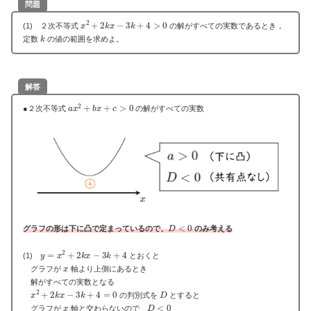
問題
x
2
+
2
k
x
−
3
k
+
4
>
0
(1) ２次不等式
の解がすべての実数であるとき，
k
定数
の値の範囲を求めよ。
解答
a
x
2
+
b
x
+
c
>
0
●２次不等式
の解がすべての実数
D
<
0
グラフの形は下に凸で定まっているので、
のみ考える
y
=
x
2
+
2
k
x
−
3
k
+
4
(1)
とおくと
x
グラフが
軸より上側にあるとき
解がすべての実数となる
x
2
+
2
k
x
−
3
k
+
4
=
0
D
の判別式を
とすると
x
D
<
0
グラフが
軸と交わらないので