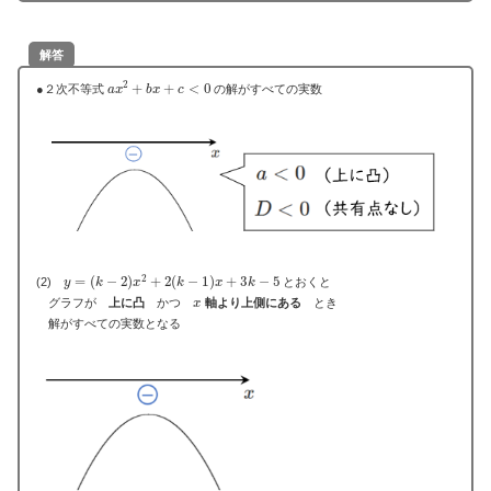
解答
a
x
2
+
b
x
+
c
<
0
●２次不等式
の解がすべての実数
y
=
(
k
−
2
)
x
2
+
2
(
k
−
1
)
x
+
3
k
−
5
(2)
とおくと
x
グラフが
上に凸
かつ
軸より上側にある
とき
解がすべての実数となる