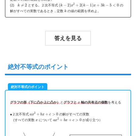
k
≠
2
(
k
−
2
)
x
2
+
2
(
k
−
1
)
x
+
3
k
−
5
<
0
(2)
とする。２次不等式
の
k
解がすべての実数であるとき，定数
の値の範囲を求めよ。
答えを見る
絶対不等式のポイント
絶対不等式のポイント
x
グラフの形（下に凸か上に凸か）
と
グラフと
軸の共有点の個数
を考える
a
x
2
+
b
x
+
c
>
0
●２次不等式
の解がすべての実数
x
a
x
2
+
b
x
+
c
>
0
(すべての実数
について
が成り立つ）