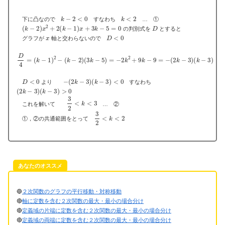
k
−
2
<
0
k
<
2
下に凸なので
すなわち
… ①
(
k
−
2
)
x
2
+
2
(
k
−
1
)
x
+
3
k
−
5
=
0
D
の判別式を
とすると
x
D
<
0
グラフが
軸と交わらないので
D
(
(
3
k
4
k
−
=
−
3
(
5
)
k
)
−
=
1
−
)
2
2
k
−
2
(
k
+
−
9
2
k
)
−
9
=
−
(
2
k
−
3
)
D
<
0
−
(
2
k
−
3
)
(
k
−
3
)
<
0
より
すなわち
(
2
k
−
3
)
(
k
−
3
)
>
0
3
2
<
k
<
3
これを解いて
… ②
3
2
<
k
<
2
①，②の共通範囲をとって
あなたのオススメ
🔵
２次関数のグラフの平行移動・対称移動
🔴
軸に定数を含む２次関数の最大・最小の場合分け
🔴
定義域の片端に定数を含む２次関数の最大・最小の場合分け
🔴
定義域の両端に定数を含む２次関数の最大・最小の場合分け