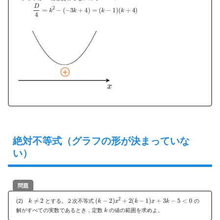
D
4
=
k
2
−
(
−
3
k
+
4
)
=
(
k
−
1
)
(
k
+
4
)
絶対不等式（グラフの形が決まっていな
い）
問題
k
≠
2
(
k
−
2
)
x
2
+
2
(
k
−
1
)
x
+
3
k
−
5
<
0
(2)
とする。２次不等式
の
k
解がすべての実数であるとき，定数
の値の範囲を求めよ。