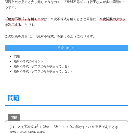
問題文だけ見ると少し難しそうなので、『絶対不等式』は苦手な人が多い問題の１
つです。
『絶対不等式』を解くコツ
は、２次不等式を解くときと同様に、
２次関数のグラフ
を利用する
ことです。
この投稿を見れば、『絶対不等式』を解けるようになります。
目次
問題
絶対不等式のポイント
絶対不等式（グラフの形が決まっている）
絶対不等式（グラフの形が決まっていない）
問題
問題
x
2
+
2
k
x
−
3
k
+
4
>
0
(1) ２次不等式
の解がすべての実数であるとき，
k
定数
の値の範囲を求めよ。