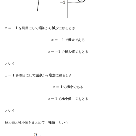
x
=
−
1
を境目にして
増加
から
減少
に移るとき，
x
=
−
1
で
極大
である
x
=
−
1
2
で
極大値
をとる
という
x
=
1
を境目にして
減少
から
増加
に移るとき，
x
=
1
で
極小
である
x
=
1
−
2
で
極小値
をとる
という
極大値と極小値をまとめて
極値
という