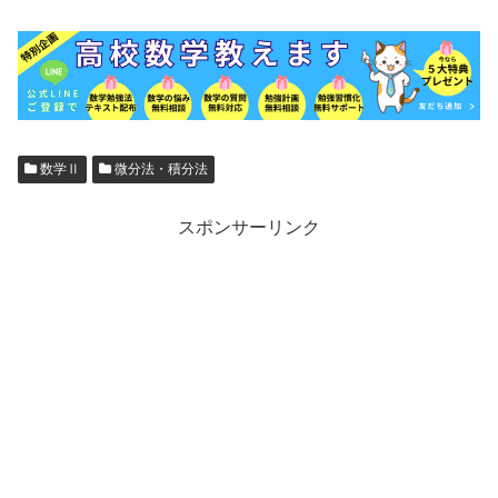
数学Ⅱ
微分法・積分法
スポンサーリンク