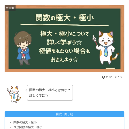
数学Ⅱ
2021.08.16
関数の極大・極小とは何か？
詳しく学ぼう！
目次
関数の極大・極小
３次関数の極大・極小