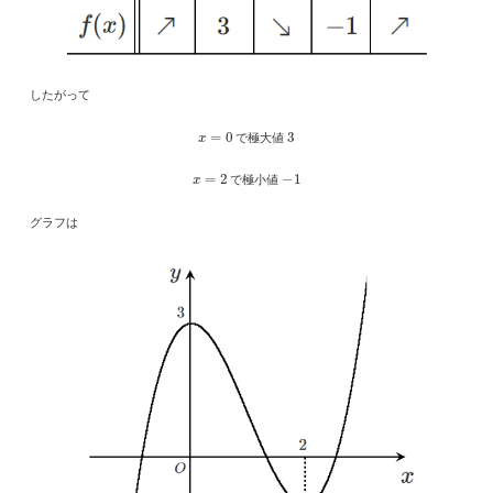
したがって
x
=
0
3
で極大値
x
=
2
−
1
で極小値
グラフは