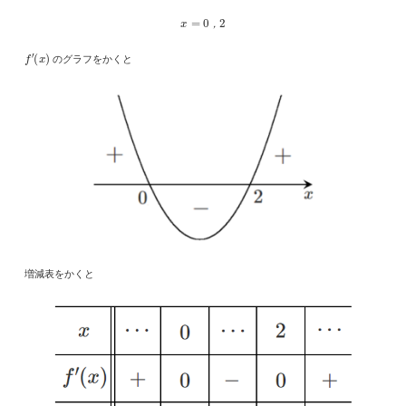
x
=
0
，
2
，
f
′
(
x
)
のグラフをかくと
増減表をかくと