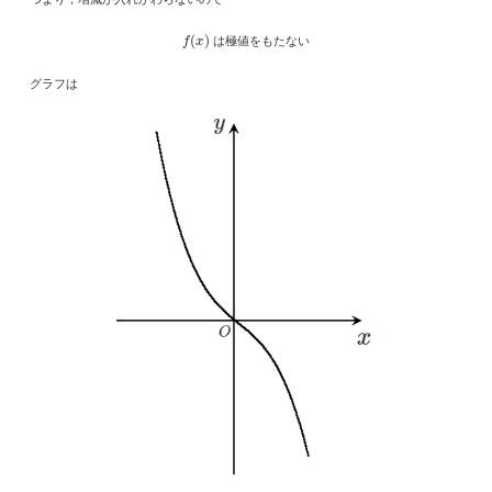
f
(
x
)
は極値をもたない
グラフは