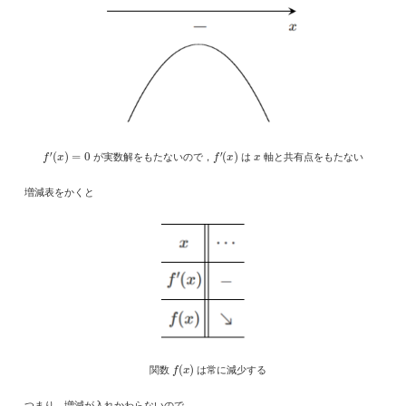
f
′
(
x
)
=
0
f
′
(
x
)
x
が実数解をもたないので，
は
軸と共有点をもたない
増減表をかくと
f
(
x
)
関数
は常に減少する
つまり，増減が入れかわらないので