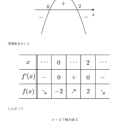
増減表をかくと
したがって
x
=
2
2
で極大値
x
=
0
−
2