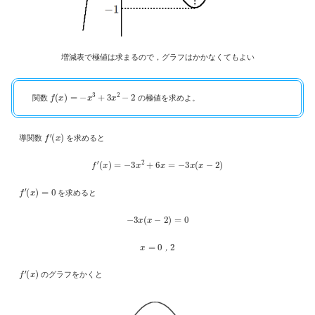
増減表で極値は求まるので，グラフはかかなくてもよい
f
(
x
)
=
−
x
3
+
3
x
2
−
2
関数
の極値を求めよ。
f
′
(
x
)
導関数
を求めると
f
′
(
x
)
=
−
3
x
2
+
6
x
=
−
3
x
(
x
−
2
)
f
′
(
x
)
=
0
を求めると
−
3
x
(
x
−
2
)
=
0
x
=
0
，
2
，
f
′
(
x
)
のグラフをかくと