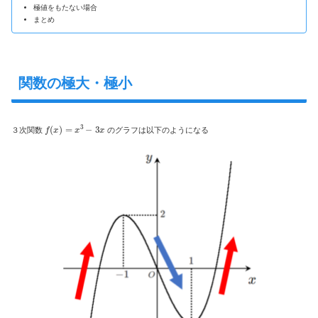
極値をもたない場合
まとめ
関数の極大・極小
f
(
x
)
=
x
3
−
3
x
３次関数
のグラフは以下のようになる