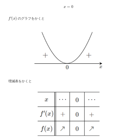
x
=
0
f
′
(
x
)
のグラフをかくと
増減表をかくと