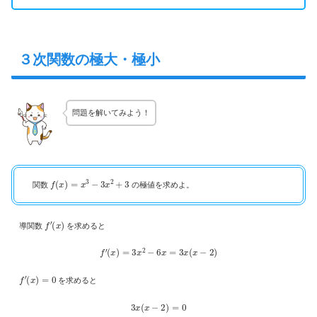
３次関数の極大・極小
問題を解いてみよう！
f
(
x
)
=
x
3
−
3
x
2
+
3
関数
の極値を求めよ。
f
′
(
x
)
導関数
を求めると
f
′
(
x
)
=
3
x
2
−
6
x
=
3
x
(
x
−
2
)
f
′
(
x
)
=
0
を求めると
3
x
(
x
−
2
)
=
0