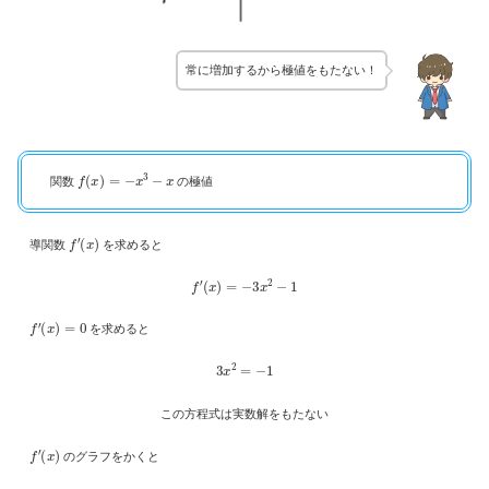
常に増加するから極値をもたない！
f
(
x
)
=
−
x
3
−
x
関数
の極値
f
′
(
x
)
導関数
を求めると
f
′
(
x
)
=
−
3
x
2
−
1
f
′
(
x
)
=
0
を求めると
3
x
2
=
−
1
この方程式は実数解をもたない
f
′
(
x
)
のグラフをかくと