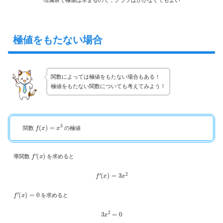
極値をもたない場合
関数によっては極値をもたない場合もある！
極値をもたない関数についても考えてみよう！
f
(
x
)
=
x
3
関数
の極値
f
′
(
x
)
導関数
を求めると
f
′
(
x
)
=
3
x
2
f
′
(
x
)
=
0
を求めると
3
x
2
=
0