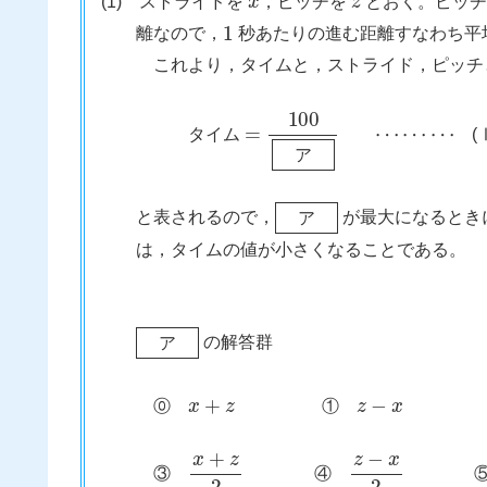
(1) ストライドを
，ピッチを
とおく。ピッ
1
離なので，
秒あたりの進む距離すなわち平
これより，タイムと，ストライド，ピッチ
=
100
ア
⋯
⋯
⋯
タイム
(Ⅰ
ア
ア
と表されるので，
が最大になるとき
ア
は，タイムの値が小さくなることである。
ア
の解答群
ア
x
+
z
z
−
x
⓪
①
x
+
z
2
z
−
x
2
③
④