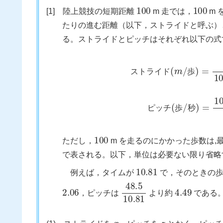
100
100
[1] 陸上競技の短期距離
m 走では，
m 
1
たりの進む距離（以下，ストライドと呼ぶ
る。ストライドとピッチはそれぞれ以下の式
ス
ト
ラ
イ
ド
(
m
/
歩
)
=
100
(
m
)
100
m
に
を
か
走
か
る
っ
の
た
ス
ト
ラ
イ
ド
歩
ピ
ッ
チ
歩
秒
100
ただし，
m を走るのにかかった歩数は,
で表される。以下，単位は必要ない限り省略
10.81
例えば，タイムが
で，そのときの
2.06
48.5
10.81
4.49
，ピッチは
より約
である
x
z
1