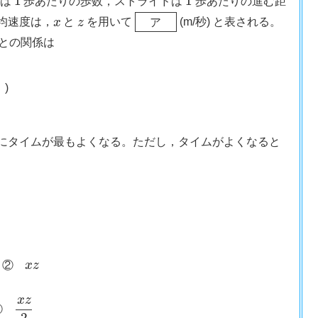
チは
歩あたりの歩数，ストライドは
歩あたりの進む距
x
z
ア
均速度は，
と
を用いて
(m/秒) と表される。
ア
との関係は
)
にタイムが最もよくなる。ただし，タイムがよくなると
x
z
②
x
2
z
⑤