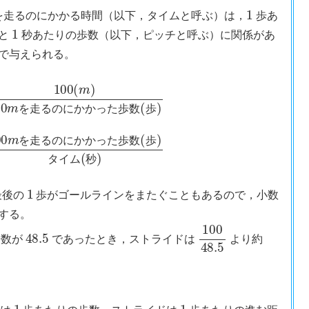
1
を走るのにかかる時間（以下，タイムと呼ぶ）は，
歩あ
）と
秒あたりの歩数（以下，ピッチと呼ぶ）に関係があ
で与えられる。
に
歩
か
数
か
(
歩
っ
)
タ
た
イ
歩
ム
数
(
(
秒
歩
)
)
ピ
ッ
チ
(
歩
/
秒
)
=
100
m
を
走
る
の
を
走
る
の
に
か
か
っ
た
歩
数
歩
を
走
る
の
に
か
か
っ
た
歩
数
歩
タ
イ
ム
秒
1
最後の
歩がゴールラインをまたぐこともあるので，小数
する。
48.5
100
48.5
歩数が
であったとき，ストライドは
より約
。
1