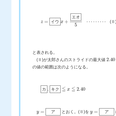
z
=
イ
ウ
x
+
エ
オ
5
⋯
⋯
⋯
エ
オ
(Ⅱ
イ
ウ
と表される。
2.40
(Ⅱ)が太郎さんのストライドの最大値
の値の範囲は次のようになる。
カ
.
キ
ク
≦
x
≦
2.40
カ
キ
ク
y
=
ア
y
=
ア
とおく。(Ⅱ)を
ア
ア