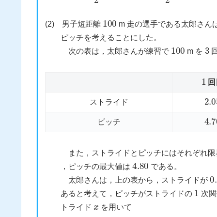
100
(2) 男子短距離
m 走の選手である太郎さん
ピッチを考えることにした。
100
3
次の表は，太郎さんが練習で
m を
1
回
2.05
ストライド
4.70
ピッチ
また，ストライドとピッチにはそれぞれ限界
4.80
，ピッチの最大値は
である。
0.05
太郎さんは，上の表から，ストライドが
1
あると考えて，ピッチがストライドの
次関
x
トライド
を用いて