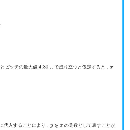
)
4.80
x
とピッチの最大値
まで成り立つと仮定すると，
y
x
に代入することにより，
を
の関数として表すことが