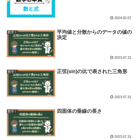
2024.02.07
平均値と分散からのデータの値の
数学Ⅰ
決定
2023.07.31
正弦(sin)の比で表された三角形
数学Ⅰ
2023.07.31
四面体の垂線の長さ
数学Ⅰ
2023.07.31