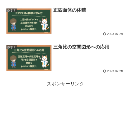
正四面体の体積
数学Ⅰ
2023.07.29
三角比の空間図形への応用
数学Ⅰ
2023.07.28
スポンサーリンク