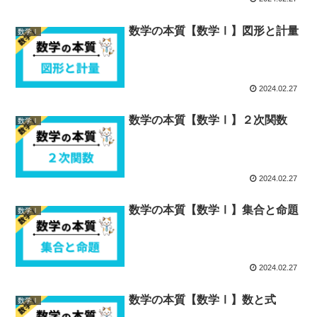
数学の本質【数学Ⅰ】図形と計量
数学Ⅰ
2024.02.27
数学の本質【数学Ⅰ】２次関数
数学Ⅰ
2024.02.27
数学の本質【数学Ⅰ】集合と命題
数学Ⅰ
2024.02.27
数学の本質【数学Ⅰ】数と式
数学Ⅰ