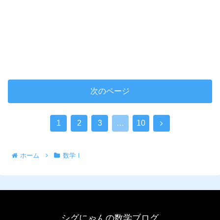
次のページ
1
2
3
…
10
ホーム
数学Ⅰ
シグにゃんの数学ブログ