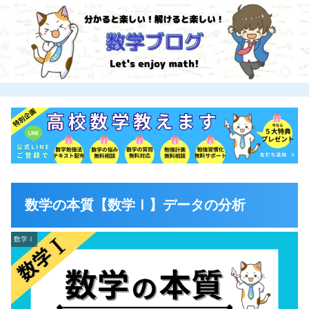
数学の本質【数学Ⅰ】データの分析
数学Ⅰ