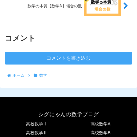
数学の本質【数学A】場合の数
コメント
コメントを書き込む
ホーム
数学Ⅰ
シグにゃんの数学ブログ
高校数学Ⅰ
高校数学A
高校数学Ⅱ
高校数学B