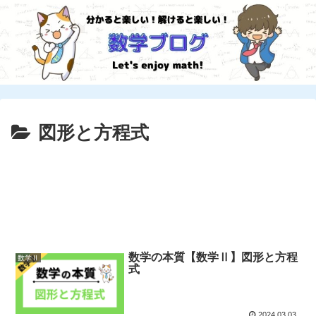
図形と方程式
数学の本質【数学Ⅱ】図形と方程
数学Ⅱ
式
2024.03.03