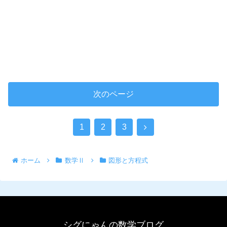
次のページ
1
2
3
ホーム
数学Ⅱ
図形と方程式
シグにゃんの数学ブログ