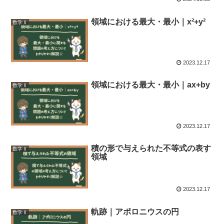
領域における最大・最小｜x²+y²
数学Ⅱ
2023.12.17
領域における最大・最小｜ax+by
数学Ⅱ
2023.12.17
積の形で与えられた不等式の表す
数学Ⅱ
領域
2023.12.17
軌跡｜アポロニウスの円
数学Ⅱ