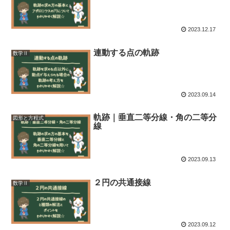
2023.12.17
連動する点の軌跡
数学Ⅱ
2023.09.14
軌跡｜垂直二等分線・角の二等分
図形と方程式
線
2023.09.13
２円の共通接線
数学Ⅱ
2023.09.12