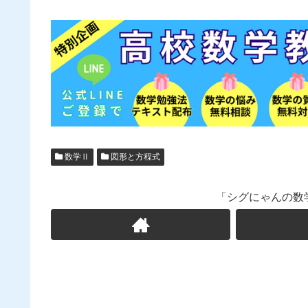
数学Ⅱ
図形と方程式
「シグにゃんの数