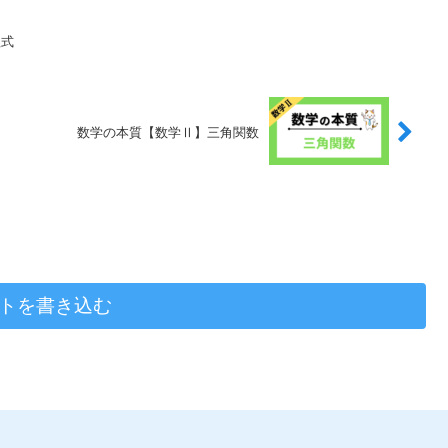
程式
数学の本質【数学Ⅱ】三角関数
トを書き込む