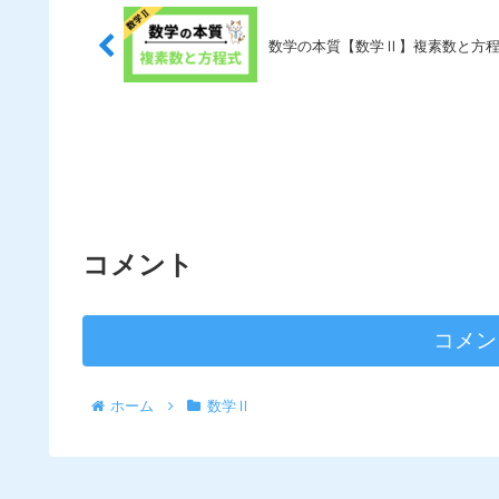
数学の本質【数学Ⅱ】複素数と方
コメント
コメン
ホーム
数学Ⅱ